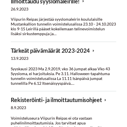
Ilmoittaudu syyslomaleirille!
26.9.2023
Viipurin Reipas järjestää syyslomaleirin koululaisille
Mustankallion tunnelin voimistelusalissa 23.10 - 24.10.2023
klo 9-15 Leirillä pääset kokeilemaan telinevoimistelun
lisäksi sirkustemppuja ja…
Tärkeät päivämäärät 2023-2024
13.9.2023
Syyskausi 2023 Ma 2.9.2019, vko 36 jumpat alkaa Vko 43
Syysloma, ei harjoituksia. Pe 3.11. Halloween-tapahtuma
tunnelin voimistelusalissa La 11.11 Isänpäivä jumpat
tunnelilla Pe 6.12 Itsenäisyyspäivä.…
Rekisteröinti- ja ilmoittautumisohjeet
8.9.2023
Voimisteluseura Viipurin Reipas ei ota vastaan
puhelinilmoittautumisia. Jos tarvitset apua