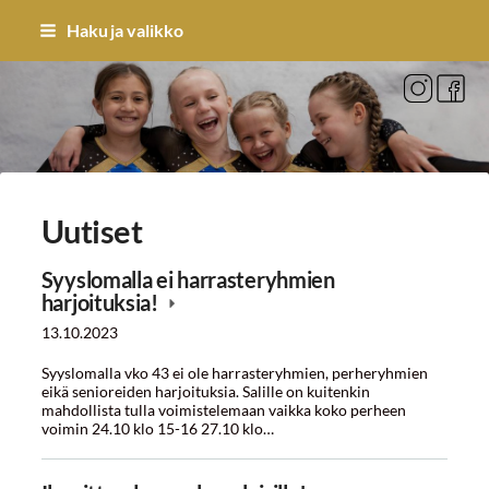
Siirry
Haku ja valikko
sivun
sisältöön
Sivuston etusivulle
Uutiset
Syyslomalla ei harrasteryhmien
harjoituksia!
13.10.2023
Syyslomalla vko 43 ei ole harrasteryhmien, perheryhmien
eikä senioreiden harjoituksia. Salille on kuitenkin
mahdollista tulla voimistelemaan vaikka koko perheen
voimin 24.10 klo 15-16 27.10 klo…