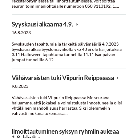
rekisteröitymisessä tai ilmoittautumisessa, voit soittaa
seuran toiminnanjohtajalle numeroon 050 9113192. 1.…
Syyskausi alkaa ma 4.9.
16.8.2023
Syyskauden tapahtumia ja tärkeitä päivämääriä 4.9.2023
Syyskausi alkaa Syyslomaviikolla vko 43 ei ole harjoituksia
3.11 Halloween tapahtuma tunnelilla 11.11 Isänpäivän
jumpat tunnelilla 6.12.…
Vähävaraisten tuki Viipurin Reippaassa
9.8.2023
​Vähävaraisten tuki Viipurin Reippaassa Me seurana
haluamme, että jokaisella voimistelusta innostuneella olisi
yhtäläinen mahdollisuus harrastaa. Siksi olemmekin
vahvasti mukana tukemassa…
Ilmoittautuminen syksyn ryhmiin aukeaa
1.8. klo 9