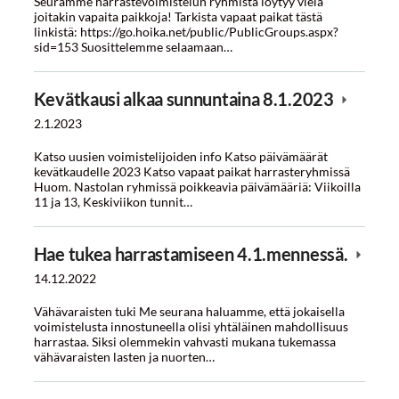
Seuramme harrastevoimistelun ryhmistä löytyy vielä
joitakin vapaita paikkoja! Tarkista vapaat paikat tästä
linkistä: https://go.hoika.net/public/PublicGroups.aspx?
sid=153 Suosittelemme selaamaan…
Kevätkausi alkaa sunnuntaina 8.1.2023
2.1.2023
Katso uusien voimistelijoiden info Katso päivämäärät
kevätkaudelle 2023 Katso vapaat paikat harrasteryhmissä
Huom. Nastolan ryhmissä poikkeavia päivämääriä: Viikoilla
11 ja 13, Keskiviikon tunnit…
Hae tukea harrastamiseen 4.1.mennessä.
14.12.2022
Vähävaraisten tuki Me seurana haluamme, että jokaisella
voimistelusta innostuneella olisi yhtäläinen mahdollisuus
harrastaa. Siksi olemmekin vahvasti mukana tukemassa
vähävaraisten lasten ja nuorten…