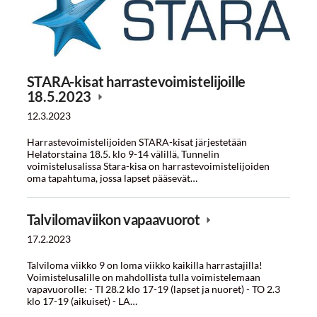
STARA-kisat harrastevoimistelijoille
18.5.2023
12.3.2023
Harrastevoimistelijoiden STARA-kisat järjestetään
Helatorstaina 18.5. klo 9-14 välillä, Tunnelin
voimistelusalissa Stara-kisa on harrastevoimistelijoiden
oma tapahtuma, jossa lapset pääsevät…
Talvilomaviikon vapaavuorot
17.2.2023
Talviloma viikko 9 on loma viikko kaikilla harrastajilla!
Voimistelusalille on mahdollista tulla voimistelemaan
vapavuorolle: - TI 28.2 klo 17-19 (lapset ja nuoret) - TO 2.3
klo 17-19 (aikuiset) - LA…