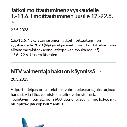
Jatkoilmoittautuminen syyskaudelle
1.-11.6. Ilmoittautuminen uusille 12.-22.6.
22.5.2023
1.6.-11.6. Nykyisten jäsenien jatkoilmoittautuminen
syyskaudelle 2023 (Nykyiset jäsenet: ilmoittauduttehan tänä
aikana varmistaaksenne jatkopaikan syyskaudelle!)
12.6.-22.6. Uusien jäsenien…
NTV valmentaja haku on käynnissä!
20.3.2023
Viipurin Reipas on lahtelainen voimisteluseura, joka tarjoaa
harraste- ja kilpavoimistelua telinevoimistelun ja
TeamGymin parissa noin 600 jäsenelle. Seuramme hakee nyt
huipputekijää kilpavalmennus…