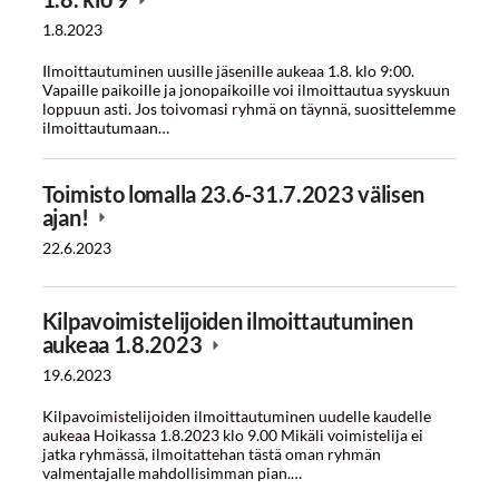
1.8.2023
Ilmoittautuminen uusille jäsenille aukeaa 1.8. klo 9:00.
Vapaille paikoille ja jonopaikoille voi ilmoittautua syyskuun
loppuun asti. Jos toivomasi ryhmä on täynnä, suosittelemme
ilmoittautumaan…
Toimisto lomalla 23.6-31.7.2023 välisen
ajan!
22.6.2023
Kilpavoimistelijoiden ilmoittautuminen
aukeaa 1.8.2023
19.6.2023
Kilpavoimistelijoiden ilmoittautuminen uudelle kaudelle
aukeaa Hoikassa 1.8.2023 klo 9.00 Mikäli voimistelija ei
jatka ryhmässä, ilmoitattehan tästä oman ryhmän
valmentajalle mahdollisimman pian.…