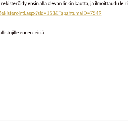
 rekisteröidy ensin alla olevan linkin kautta, ja ilmoittaudu leiri
ic/Rekisterointi.aspx?sid=153&TapahtumaID=7549
listujille ennen leiriä.