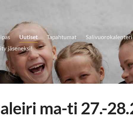
eipas
Uutiset
Tapahtumat
Salivuorokalenteri
iity jäseneksi!
aleiri ma-ti 27.-28