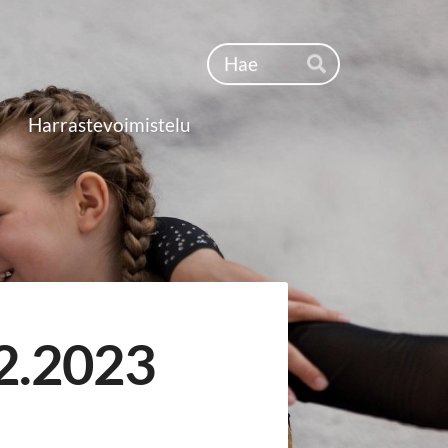
Haku
Hae
Harrastevoimistelu
.2.2023