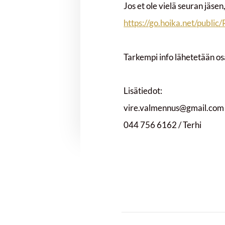
Jos et ole vielä seuran jäsen,
https://go.hoika.net/publ
Tarkempi info lähetetään osal
Lisätiedot:
vire.valmennus@gmail.com
044 756 6162 / Terhi