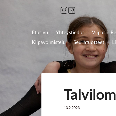
Siirry
sivun
sisältöön
Etusivu
Yhteystiedot
Viipurin R
Kilpavoimistelu
Seuratuotteet
L
Talvilom
13.2.2023