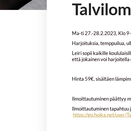
Talvilom
Ma-ti 27.-28.2.2023, Klo 9-
Harjoituksia, temppuilua, ul
Leiri sopii kaikille koululai
että jokainen voi harjoitella
Hinta 59€, sisältäen lämpim
Ilmoittautuminen päättyy m
Ilmoittautuminen tapahtuu j
https://go.hoika.net/use