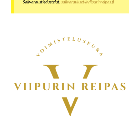
Salivaraustiedustelut:
salivaraukset@viipurinreipas.f