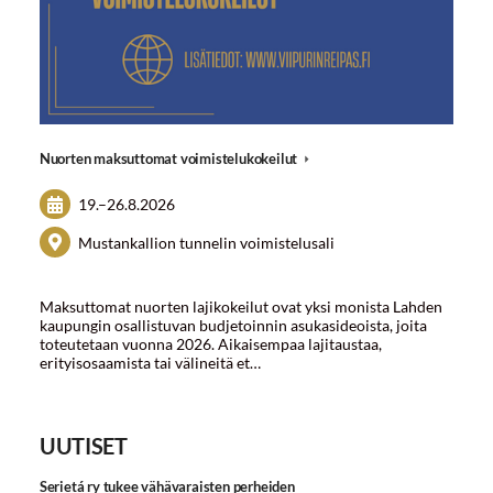
Nuorten maksuttomat voimistelukokeilut
19.
–
26.8.2026
Mustankallion tunnelin voimistelusali
Maksuttomat nuorten lajikokeilut ovat yksi monista Lahden
kaupungin osallistuvan budjetoinnin asukasideoista, joita
toteutetaan vuonna 2026. Aikaisempaa lajitaustaa,
erityisosaamista tai välineitä et…
UUTISET
Serietá ry tukee vähävaraisten perheiden