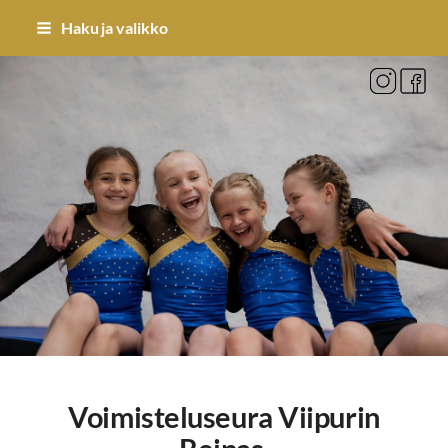
Siirry
Haku ja valikko
sivun
sisältöön
Sivuston etusivulle
Voimisteluseura
Viipurin