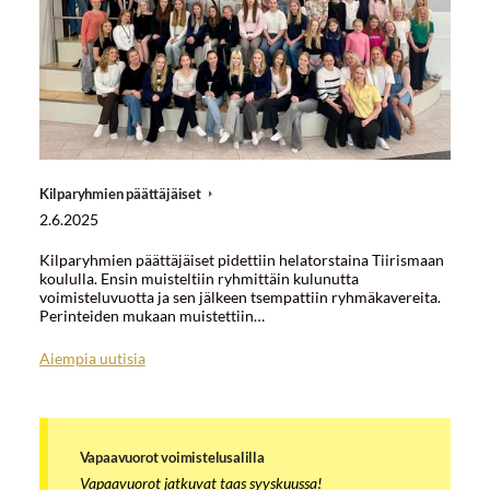
Kilparyhmien päättäjäiset
2.6.2025
Kilparyhmien päättäjäiset pidettiin helatorstaina Tiirismaan
koululla. Ensin muisteltiin ryhmittäin kulunutta
voimisteluvuotta ja sen jälkeen tsempattiin ryhmäkavereita.
Perinteiden mukaan muistettiin…
Aiempia uutisia
Vapaavuorot voimistelusalilla
Vapaavuorot jatkuvat taas syyskuussa!