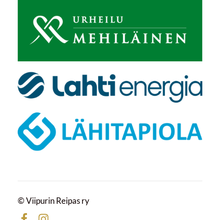
©
Viipurin Reipas ry