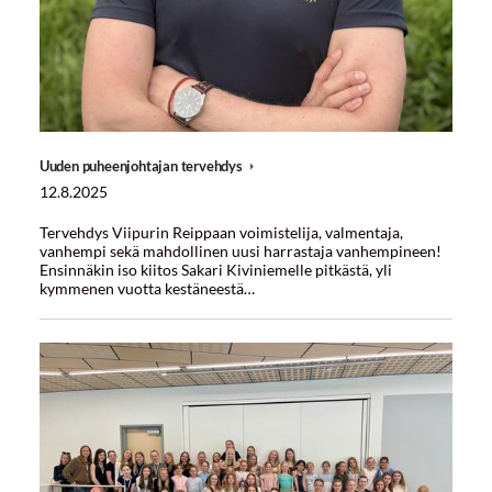
Uuden puheenjohtajan tervehdys
12.8.2025
Tervehdys Viipurin Reippaan voimistelija, valmentaja,
vanhempi sekä mahdollinen uusi harrastaja vanhempineen!
Ensinnäkin iso kiitos Sakari Kiviniemelle pitkästä, yli
kymmenen vuotta kestäneestä…