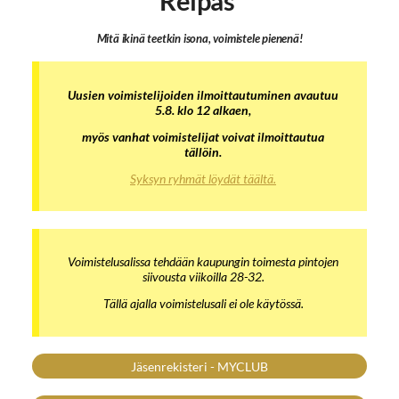
Reipas
Mitä ikinä teetkin isona, voimistele pienenä!
Uusien voimistelijoiden ilmoittautuminen avautuu
5.8. klo 12 alkaen,
myös vanhat voimistelijat voivat ilmoittautua
tällöin.
Syksyn ryhmät löydät täältä.
Voimistelusalissa tehdään kaupungin toimesta pintojen
siivousta viikoilla 28-32.
Tällä ajalla voimistelusali ei ole käytössä.
Jäsenrekisteri - MYCLUB