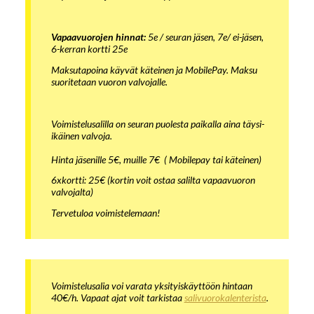
Vapaavuorojen hinnat:
5e / seuran jäsen, 7e/ ei-jäsen,
6-kerran kortti 25e
Maksutapoina käyvät käteinen ja MobilePay. Maksu
suoritetaan vuoron valvojalle.
Voimistelusalilla on seuran puolesta paikalla aina täysi-
ikäinen valvoja.
Hinta jäsenille 5€, muille 7€ ( Mobilepay tai käteinen)
6xkortti: 25€ (kortin voit ostaa salilta vapaavuoron
valvojalta)
Tervetuloa voimistelemaan!
Voimistelusalia voi varata yksityiskäyttöön hintaan
40€/h. Vapaat ajat voit tarkistaa
salivuorokalenterista
.