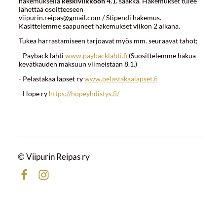
hakemuksella
keskiviikkoon 4.1.
saakka. Hakemukset tulee
lähettää osoitteeseen
viipurin.reipas@gmail.com / Stipendi hakemus.
Käsittelemme saapuneet hakemukset viikon 2 aikana.
Tukea harrastamiseen tarjoavat myös mm. seuraavat tahot;
- Payback lahti
www.paybacklahti.fi
(Suosittelemme hakua
kevätkauden maksuun viimeistään 8.1.)
- Pelastakaa lapset ry
www.pelastakaalapset.fi
- Hope ry
https://hopeyhdistys.fi/
©
Viipurin Reipas ry
Facebook
Instagram