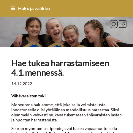
Siirry
Haku ja valikko
sivun
sisältöön
Sivuston etusivulle
Hae tukea harrastamiseen
4.1.mennessä.
14.12.2022
Vähävaraisten tuki
Me seurana haluamme, että jokaisella voimistelusta
innostuneella olisi yhtäläinen mahdollisuus harrastaa. Siksi
olemmekin vahvasti mukana tukemassa vähävaraisten lasten
ja nuorten harrastamista.
Seuran myöntämiä stipendejä voi hakea vapaamuotoisella