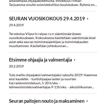
aikaisempaa ohjaajakokemusta. Innokkuus riittää!
Tarjoamme sinulle voimisteluliiton koulutuksen. Ryhmä on…
SEURAN VUOSIKOKOUS 29.4.2019
29.4.2019
Tervetuloa Viipurin reipas ry:n sääntömääräiseen
vuosikokoukseen. Kokouksessa käsitellään sääntömääräiset
asiat sekä seuran toimintasääntöjen ja toimintakauden
muuttaminen. Käsitellään johtokunnan…
Etsimme ohjaajia ja valmentajia
20.2.2019
Tule meille ohjaajaksi/valmentajaksi syksyllä 2019! Haemme
ensi kaudelle: - tuntiohjaajaa lasten ja nuorten
harrastevoimisteluun, 5-20 h/vko. -
telinevoimisteluvalmentajaa 9-11h/vko. - aikuisliikunnan…
Seuran paitojen nouto ja maksaminen