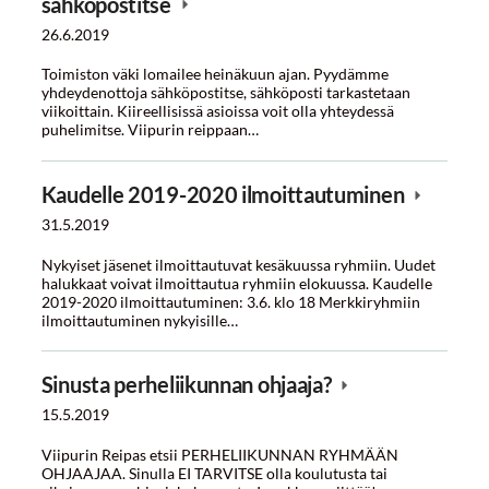
sähköpostitse
26.6.2019
Toimiston väki lomailee heinäkuun ajan. Pyydämme
yhdeydenottoja sähköpostitse, sähköposti tarkastetaan
viikoittain. Kiireellisissä asioissa voit olla yhteydessä
puhelimitse. Viipurin reippaan…
Kaudelle 2019-2020 ilmoittautuminen
31.5.2019
Nykyiset jäsenet ilmoittautuvat kesäkuussa ryhmiin. Uudet
halukkaat voivat ilmoittautua ryhmiin elokuussa. Kaudelle
2019-2020 ilmoittautuminen: 3.6. klo 18 Merkkiryhmiin
ilmoittautuminen nykyisille…
Sinusta perheliikunnan ohjaaja?
15.5.2019
Viipurin Reipas etsii PERHELIIKUNNAN RYHMÄÄN
OHJAAJAA. Sinulla EI TARVITSE olla koulutusta tai