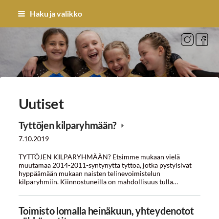
Siirry
Haku ja valikko
sivun
sisältöön
Sivuston etusivulle
Uutiset
Tyttöjen kilparyhmään?
7.10.2019
TYTTÖJEN KILPARYHMÄÄN? Etsimme mukaan vielä
muutamaa 2014-2011-syntynyttä tyttöä, jotka pystyisivät
hyppäämään mukaan naisten telinevoimistelun
kilparyhmiin. Kiinnostuneilla on mahdollisuus tulla…
Toimisto lomalla heinäkuun, yhteydenotot