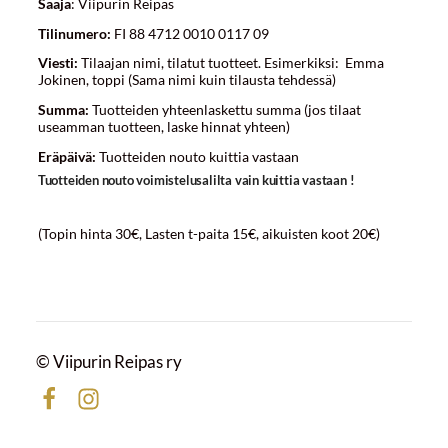
Saaja
: Viipurin Reipas
Tilinumero:
FI 88 4712 0010 0117 09
Viesti:
Tilaajan nimi, tilatut tuotteet. Esimerkiksi: Emma
Jokinen, toppi (Sama nimi kuin tilausta tehdessä)
Summa:
Tuotteiden yhteenlaskettu summa (jos tilaat
useamman tuotteen, laske hinnat yhteen)
Eräpäivä:
Tuotteiden nouto kuittia vastaan
Tuotteiden nouto voimistelusalilta vain kuittia vastaan !
(Topin hinta 30€, Lasten t-paita 15€, aikuisten koot 20€)
©
Viipurin Reipas ry
Facebook
Instagram