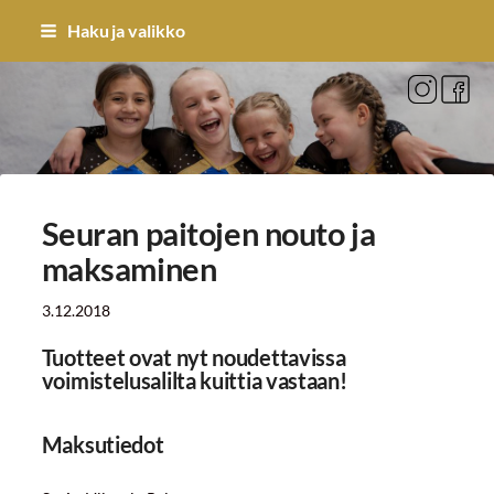
Siirry
Haku ja valikko
sivun
sisältöön
Sivuston etusivulle
Seuran paitojen nouto ja
maksaminen
3.12.2018
Tuotteet ovat nyt noudettavissa
voimistelusalilta kuittia vastaan!
Maksutiedot