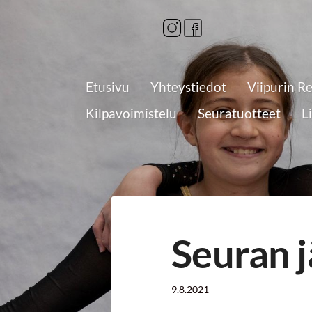
Siirry
sivun
sisältöön
Etusivu
Yhteystiedot
Viipurin R
Kilpavoimistelu
Seuratuotteet
L
Seuran j
9.8.2021