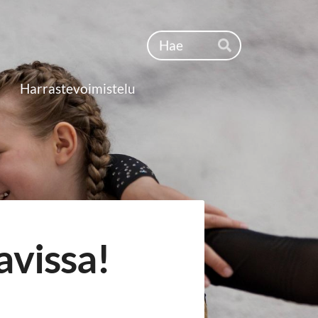
Haku
Hae
Harrastevoimistelu
avissa!