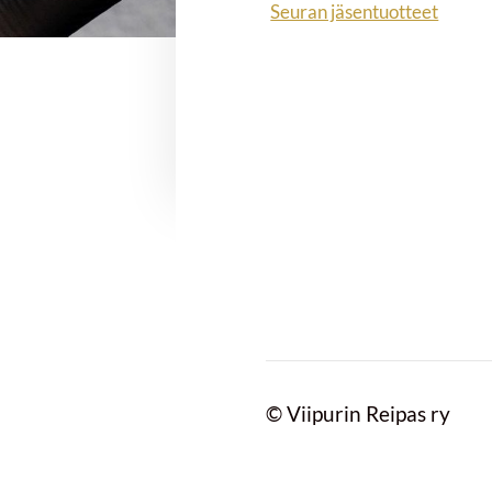
Seuran jäsentuotteet
©
Viipurin Reipas ry