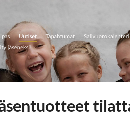
eipas
Uutiset
Tapahtumat
Salivuorokalenteri
iity jäseneksi!
äsentuotteet tilatt