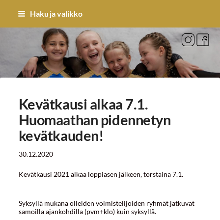
Siirry
Haku ja valikko
sivun
sisältöön
Sivuston etusivulle
Kevätkausi alkaa 7.1.
Huomaathan pidennetyn
kevätkauden!
30.12.2020
Kevätkausi 2021 alkaa loppiasen jälkeen, torstaina 7.1.
Syksyllä mukana olleiden voimistelijoiden ryhmät jatkuvat
samoilla ajankohdilla (pvm+klo) kuin syksyllä.