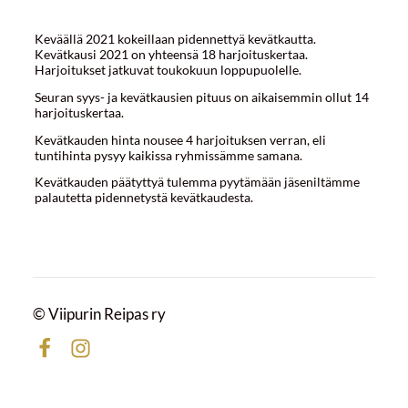
Keväällä 2021 kokeillaan pidennettyä kevätkautta.
Kevätkausi 2021 on yhteensä 18 harjoituskertaa.
Harjoitukset jatkuvat toukokuun loppupuolelle.
Seuran syys- ja kevätkausien pituus on aikaisemmin ollut 14
harjoituskertaa.
Kevätkauden hinta nousee 4 harjoituksen verran, eli
tuntihinta pysyy kaikissa ryhmissämme samana.
Kevätkauden päätyttyä tulemma pyytämään jäseniltämme
palautetta pidennetystä kevätkaudesta.
©
Viipurin Reipas ry
Facebook
Instagram