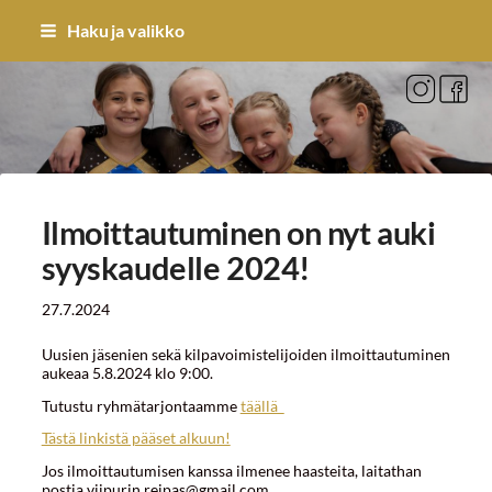
Siirry
Haku ja valikko
sivun
sisältöön
Sivuston etusivulle
Ilmoittautuminen on nyt auki
syyskaudelle 2024!
27.7.2024
Uusien jäsenien sekä kilpavoimistelijoiden ilmoittautuminen
aukeaa 5.8.2024 klo 9:00.
Tutustu ryhmätarjontaamme
täällä
Tästä linkistä pääset alkuun!
Jos ilmoittautumisen kanssa ilmenee haasteita, laitathan
postia viipurin.reipas@gmail.com.