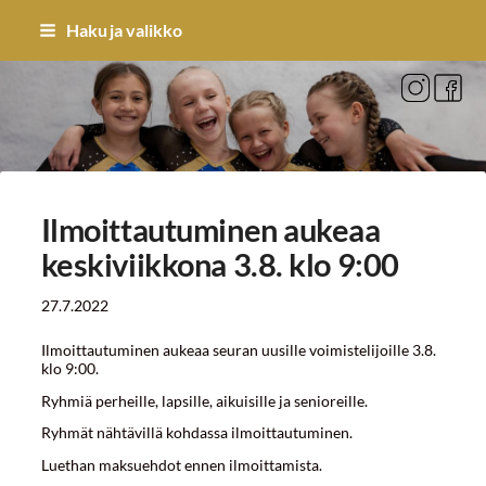
Siirry
Haku ja valikko
sivun
sisältöön
Sivuston etusivulle
Ilmoittautuminen aukeaa
keskiviikkona 3.8. klo 9:00
27.7.2022
Ilmoittautuminen aukeaa seuran uusille voimistelijoille 3.8.
klo 9:00.
Ryhmiä perheille, lapsille, aikuisille ja senioreille.
Ryhmät nähtävillä kohdassa ilmoittautuminen.
Luethan maksuehdot ennen ilmoittamista.