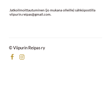
Jatkoilmoittautuminen (jo mukana olleille) sähköpostilla
viipurin.reipas@gmail.com.
©
Viipurin Reipas ry
Facebook
Instagram