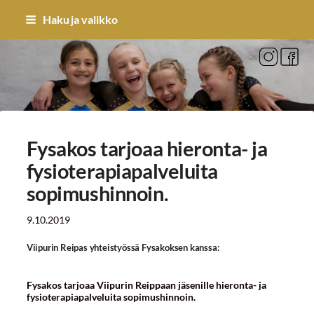
Siirry
Haku ja valikko
sivun
sisältöön
Sivuston etusivulle
Fysakos tarjoaa hieronta- ja
fysioterapiapalveluita
sopimushinnoin.
9.10.2019
Viipurin Reipas yhteistyössä Fysakoksen kanssa:
Fysakos tarjoaa Viipurin Reippaan jäsenille hieronta- ja
fysioterapiapalveluita sopimushinnoin.