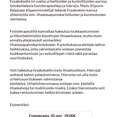
Fysakoksella on useita urheilijoiden ja kuntoilijoiden parissa
työskenteleviä fysioterapeutteja ja hierojia. Myös Viipurin
Reippaan kilpavoimistelijat tekevät Fysakoksen kanssa
yhteistyötä mm. lihastasapainokartoitusten ja kuntoutusten
merkeissä.
Fysioterapeutille kannattaa hakeutua loukkaantumisien
ja liikuntaelimistön kiputilojen ilmaantuessa, mutta myös
ennalta ehkäisevästi esimerkiksi
lihastasapainokartoitukseen. Kartoituksessa etsitään kehon
heikkouksia, joita vahvistamalla voidaan pienentää
loukkaantumisien ja rasitustilojen riskiä sekä parantaa
suorituskykyä.
Voit hakeutua fysakokselle myös lihashuoltoon. Hierojat
auttavat kehon palautumisessa. Hieronta voi olla myös
urheilusuoritukseen valmistavaa
käsittelyä. Urheiluhieronnassa voidaan mm. käsitellä
lihaskalvoja tai mobilisoida niveliä. Lisäksi hieronnasta voit
hakea rentoutumisen hetkiä kiireiseen arkeen.
Esimerkiksi:
Fysioterapia
45 min 39,00€