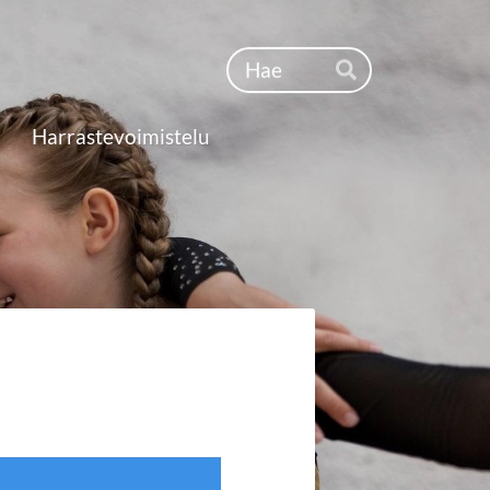
Haku
Hae
Harrastevoimistelu