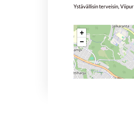
Ystävällisin terveisin, Viip
+
−