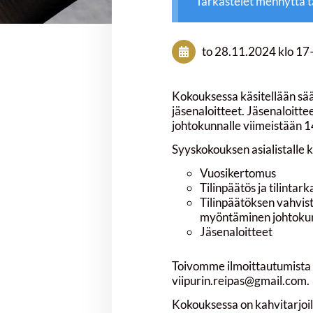
Tarkastelet mennyttä 
to 28.11.2024
klo 17
Kokouksessa käsitellään sä
jäsenaloitteet. Jäsenaloittee
johtokunnalle viimeistään 
Syyskokouksen asialistalle 
Vuosikertomus
Tilinpäätös ja tilintar
Tilinpäätöksen vahvi
myöntäminen johtoku
Jäsenaloitteet
Toivomme ilmoittautumista
viipurin.reipas@gmail.com.
Kokouksessa on kahvitarjoil