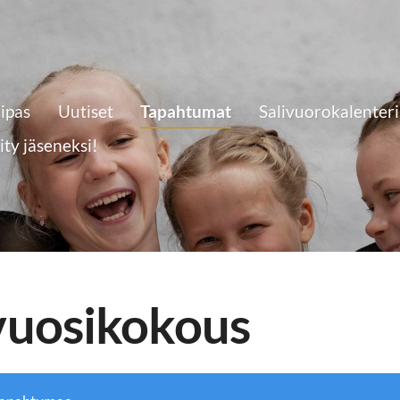
eipas
Uutiset
Tapahtumat
Salivuorokalenteri
iity jäseneksi!
vuosikokous