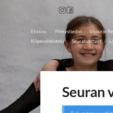
Siirry
sivun
sisältöön
Etusivu
Yhteystiedot
Viipurin R
Kilpavoimistelu
Seuratuotteet
L
Seuran 