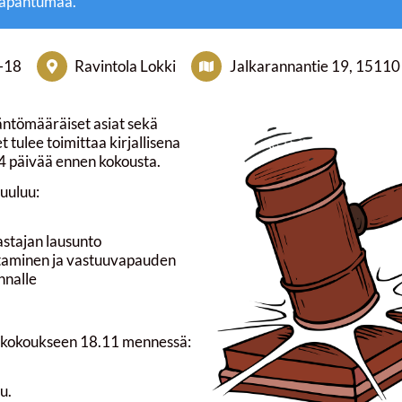
tapahtumaa.
–
18
Ravintola Lokki
Jalkarannantie 19, 15110 
äntömääräiset asiat sekä
t tulee toimittaa kirjallisena
14 päivää ennen kokousta.
kuuluu:
kastajan lausunto
staminen ja vastuuvapauden
nnalle
 kokoukseen 18.11 mennessä:
u.