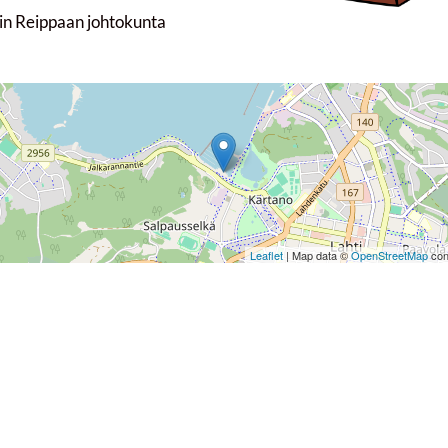
urin Reippaan johtokunta
Leaflet
| Map data ©
OpenStreetMap
con