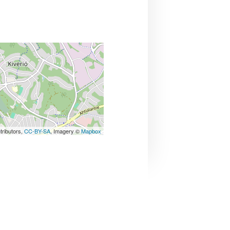
tributors,
CC-BY-SA
, Imagery ©
Mapbox