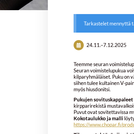
Tarkastelet mennyttä 
24.11.
–
7.12.2025
Teemme seuran voimistelupu
Seuran voimistelupukua voiv
kilparyhmäläiset. Puku on v
siihen tulee kultainen V-pa
myös hiusdonitsi.
Pukujen sovituskappalee
kirpparirekistä mustavalkois
Puvut ovat sovitettavissa m
Kokotaulukko ja malli
löyty
https://www.chopar.fi/prod