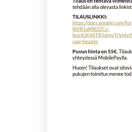
Tilaus on tehtävä viimeis
tehdään alla olevasta linkist
TILAUSLINKKI:
https://docs.google.com/
NVR1sMR22Cs-
lezcKiK44TR5dmvTrVnfe
usp=header
Puvun hinta on 55€.
Tilau
yhteydessä MobilePaylla.
Huom! Tilaukset ovat sitovia
pukujen toimitus menee tod