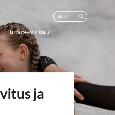
Haku
Hae
Harrastevoimistelu
itus ja