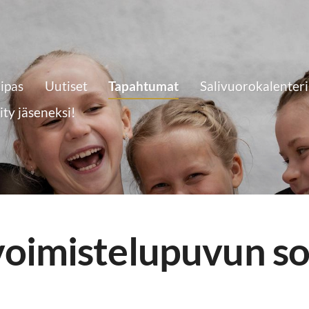
eipas
Uutiset
Tapahtumat
Salivuorokalenteri
iity jäseneksi!
oimistelupuvun sov