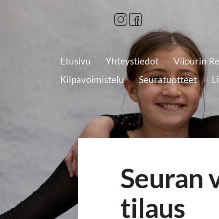
Siirry
sivun
sisältöön
Etusivu
Yhteystiedot
Viipurin R
Kilpavoimistelu
Seuratuotteet
L
Seuran v
tilaus