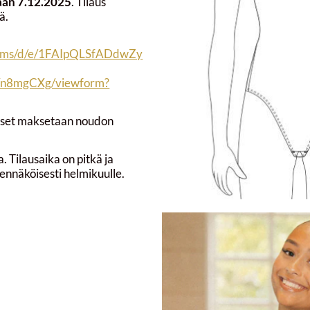
tään 7.12.2025
. Tilaus
ä.
forms/d/e/1FAIpQLSfADdwZy
Yn8mgCXg/viewform?
kset maksetaan noudon
. Tilausaika on pitkä ja
ennäköisesti helmikuulle.