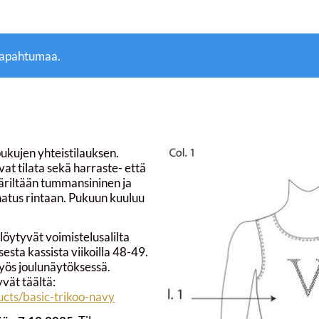
tapahtumaa.
kujen yhteistilauksen.
at tilata sekä harraste- että
äriltään tummansininen ja
inatus rintaan. Pukuun kuuluu
t
löytyvät voimistelusalilta
esta kassista viikoilla 48-49.
yös joulunäytöksessä.
vät täältä:
ucts/basic-trikoo-navy