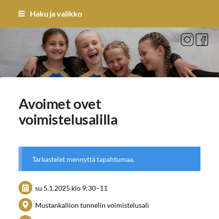
Siirry
Haku ja valikko
sivun
sisältöön
Sivuston etusivulle
Avoimet ovet
voimistelusalilla
Tarkastelet mennyttä tapahtumaa.
su 5.1.2025
klo 9:30
–
11
Mustankallion tunnelin voimistelusali