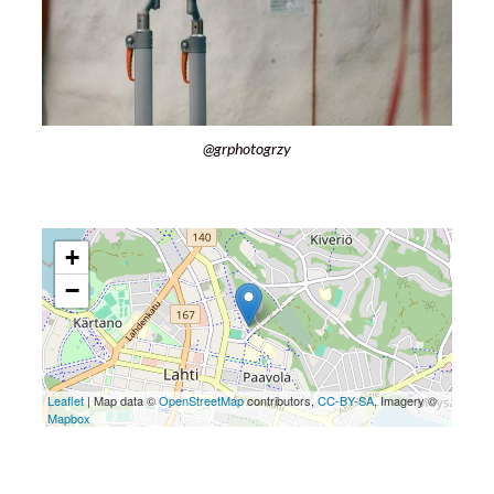
+
−
Leaflet
| Map data ©
OpenStreetMap
contributors,
CC-BY-SA
, Imagery ©
Mapbox