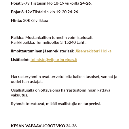
Pojat 5-7v
Tiistaisin klo 18-19 viikoilla
24-26.
Pojat 8-12v
Tiistaisin klo 19-20
24-26.
Hinta:
30€ /3 viikkoa
Paikka:
Mustankallion tunnelin voimistelusali.
Parkkipaikka: Tunnelipolku 3, 15240 Lahti.
Ilmoittautuminen jäsenrekisterissä:
Jäsenrekisteri Hoika
Lisätiedot:
toimisto@viipurinreipas.fi
Harrasteryhmiin ovat tervetulleita kaiken tasoiset, vanhat ja
uudet harrastajat.
Osallistujalla on oltava oma harrastustoiminnan kattava
vakuutus.
Ryhmät toteutuvat, mikäli osallistujia on tarpeeksi.
KESÄN VAPAAVUOROT VKO 24-26