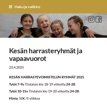
Siirry
Haku ja valikko
sivun
sisältöön
Sivuston etusivulle
Kesän harrasteryhmät ja
vapaavuorot
23.4.2025
KESÄN HARRASTEVOIMISTELUN RYHMÄT 2025
Tytöt 7-9v
Tiistaisin klo 18-19 viikoilla
24-28
.
Tytöt 10-15v
Tiistaisin klo 19-20 viikoilla
24-28
.
Hinta:
50€ /5 viikkoa