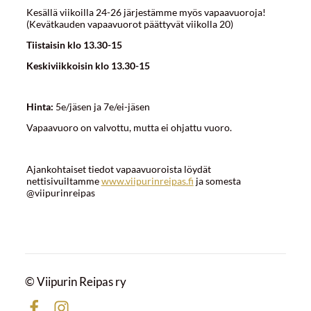
Kesällä viikoilla 24-26 järjestämme myös vapaavuoroja!
(Kevätkauden vapaavuorot päättyvät viikolla 20)
Tiistaisin klo 13.30-15
Keskiviikkoisin klo 13.30-15
Hinta:
5e/jäsen ja 7e/ei-jäsen
Vapaavuoro on valvottu, mutta ei ohjattu vuoro.
Ajankohtaiset tiedot vapaavuoroista löydät
nettisivuiltamme
www.viipurinreipas.fi
ja somesta
@viipurinreipas
©
Viipurin Reipas ry