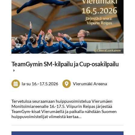
TeamGymin SM-kilpailu ja Cup-osakilpailu
la-su
16.
–
17.5.2026
Vierumäki Areena
Tervetuloa seuraamaan huippuvoimistelua Vierumäen
Monitoimiareenalle 16.-17.5. Viipurin Reipas järjestää
TeamGym-kisat Vierumäellä ja paikalla nähdään Suomen
huippuvoimistelijat viimeistä kertaa…