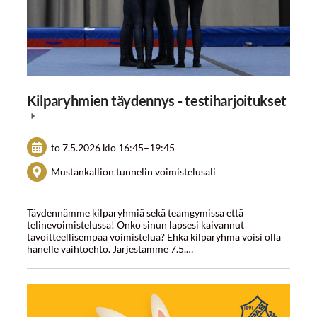
Kilparyhmien täydennys - testiharjoitukset
to 7.5.2026
klo 16:45
–
19:45
Mustankallion tunnelin voimistelusali
Täydennämme kilparyhmiä sekä teamgymissa että
telinevoimistelussa! Onko sinun lapsesi kaivannut
tavoitteellisempaa voimistelua? Ehkä kilparyhmä voisi olla
hänelle vaihtoehto. Järjestämme 7.5.…