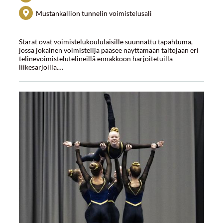
Mustankallion tunnelin voimistelusali
Starat ovat voimistelukoululaisille suunnattu tapahtuma,
jossa jokainen voimistelija pääsee näyttämään taitojaan eri
telinevoimistelutelineillä ennakkoon harjoitetuilla
liikesarjoilla.…