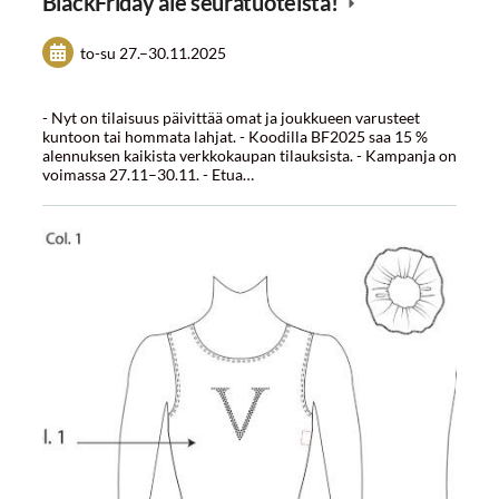
BlackFriday ale seuratuoteista!
to-su
27.
–
30.11.2025
- Nyt on tilaisuus päivittää omat ja joukkueen varusteet
kuntoon tai hommata lahjat. - Koodilla BF2025 saa 15 %
alennuksen kaikista verkkokaupan tilauksista. - Kampanja on
voimassa 27.11–30.11. - Etua…