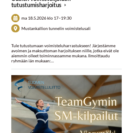
tutustumisharjoitus
ma 18.5.2026
klo 17
–
19:30
Mustankallion tunnelin voimistelusali
Tule tutustumaan voimisteluharrastukseen! Järjestämme
avoimen ja maksuttoman harjoituksen niille, jotka eivät ole
aiemmin olleet toiminnassamme mukana. Ilmoittaudu
ryhmään iän mukaan:…