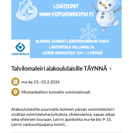
Talvilomaleiri alakoululaisille TÄYNNÄ
ma-ke
23.
–
25.2.2026
Mustankallion tunnelin voimistelusali
Alakoululaisille suunnattu kolmen päivän voimisteluleiri
sisältää voimisteluharjoituksia, yhdessäoloa, vapaa-aikaa
sekä yhteisen lounaan. Leirin ajankohta ma-ke klo 9-15.
Leirin vastuuohjaajana toimii…