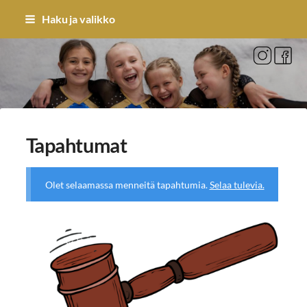
Siirry
Haku ja valikko
sivun
sisältöön
Sivuston etusivulle
Tapahtumat
Olet selaamassa menneitä tapahtumia.
Selaa tulevia.