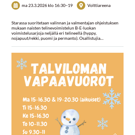
ma 23.3.2026
klo 16:30
–
19
Volttiareena
Starassa suoritetaan valinnan ja valmentajan ohjeistuksen
mukaan naisten telinevoimistelun B-E-luokan
voimistelusarjoja neljällä eri telineellä (hyppy,
nojapuut/rekki, puomi ja permanto). Osallistujia…